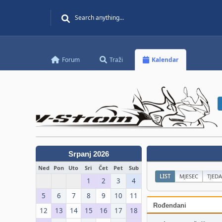
Forum
Traži
Kalendar
Srpanj 2026
Ned
Pon
Uto
Sri
Čet
Pet
Sub
LIST
MJESEC
TJED
1
2
3
4
5
6
7
8
9
10
11
Rođendani
12
13
14
15
16
17
18