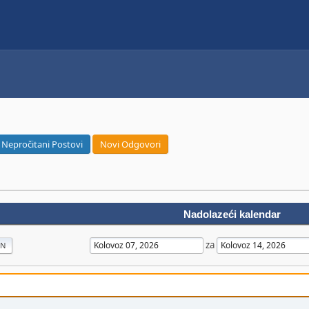
Nepročitani Postovi
Novi Odgovori
Nadolazeći kalendar
za
AN