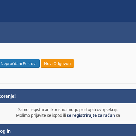
Nepročitani Postovi
Novi Odgovori
orenje!
Samo registrirani korisnici mogu pristupiti ovoj sekciji.
Molimo prijavite se ispod ili
se registrirajte za račun
sa
og in