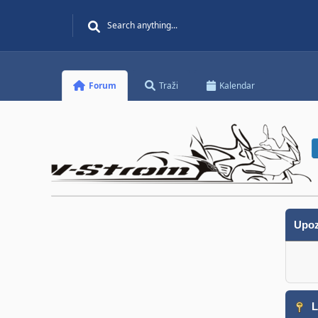
Forum
Traži
Kalendar
Upoz
L