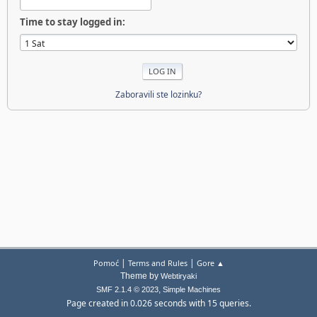
Time to stay logged in:
Zaboravili ste lozinku?
|
|
Pomoć
Terms and Rules
Gore ▲
Theme by
Webtiryaki
,
SMF 2.1.4 © 2023
Simple Machines
Page created in 0.026 seconds with 15 queries.