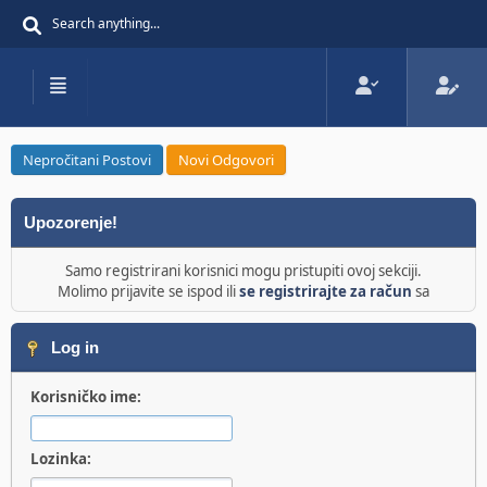
Nepročitani Postovi
Novi Odgovori
Upozorenje!
Samo registrirani korisnici mogu pristupiti ovoj sekciji.
Molimo prijavite se ispod ili
se registrirajte za račun
sa
Log in
Korisničko ime:
Lozinka: