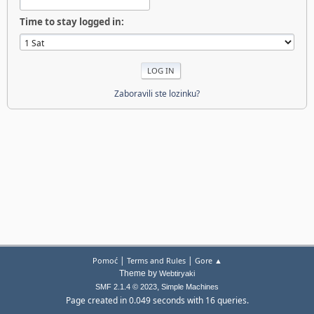
Time to stay logged in:
Zaboravili ste lozinku?
|
|
Pomoć
Terms and Rules
Gore ▲
Theme by
Webtiryaki
,
SMF 2.1.4 © 2023
Simple Machines
Page created in 0.049 seconds with 16 queries.