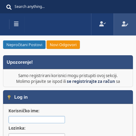
Nepročitani Postovi
Novi Odgovori
Upozorenje!
Samo registrirani korisnici mogu pristupiti ovoj sekciji.
Molimo prijavite se ispod ili
se registrirajte za račun
sa
Log in
Korisničko ime:
Lozinka: