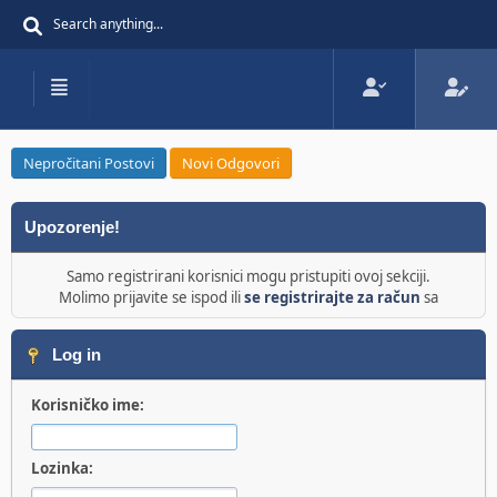
Nepročitani Postovi
Novi Odgovori
Upozorenje!
Samo registrirani korisnici mogu pristupiti ovoj sekciji.
Molimo prijavite se ispod ili
se registrirajte za račun
sa
Log in
Korisničko ime:
Lozinka: