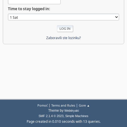
Time to stay logged in:
Zaboravili ste lozinku?
|
|
Pomoć
Terms and Rules
Gore ▲
Theme by
Webtiryaki
,
SMF 2.1.4 © 2023
Simple Machines
Page created in 0.010 seconds with 13 queries.