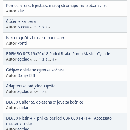
Pomoč: vijci za kljesta za malog stromapomic trebam vijke
Autor
Zlac
Čišćenje kalipera
Autor
iviccaa
1
2
3
Str
Kako isključiti abs na somari L4 i +
Autor
Ponti
BREMBO RCS 19x20x18 Radial Brake Pump Master Cylinder
Autor
agolac
1
2
3
...
8
Str
Gibljive opletene cijevi za kočnice
Autor
Danijel 23
Adapteri za radijalna kliješta
Autor
agolac
1
2
Str
DL650 Galfer SS opletena crijeva za kočnice
Autor
agolac
DL650 Nissin 4 klipni kaliperi od CBR 600 F4 - F4i i Accossato
master cilindar
Autor
agolac