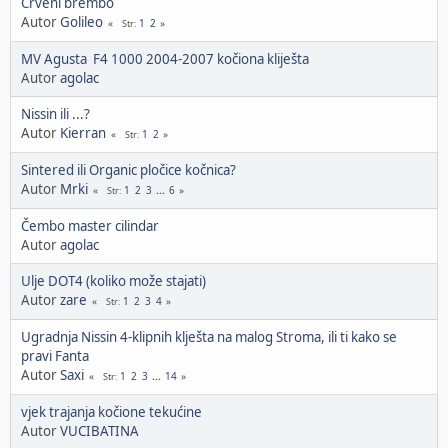
Crveni brembo
Autor
Golileo
1
2
Str
MV Agusta F4 1000 2004-2007 kočiona kliješta
Autor
agolac
Nissin ili ...?
Autor
Kierran
1
2
Str
Sintered ili Organic pločice kočnica?
Autor
Mrki
1
2
3
...
6
Str
Čembo master cilindar
Autor
agolac
Ulje DOT4 (koliko može stajati)
Autor
zare
1
2
3
4
Str
Ugradnja Nissin 4-klipnih klješta na malog Stroma, ili ti kako se
pravi Fanta
Autor
Saxi
1
2
3
...
14
Str
vjek trajanja kočione tekućine
Autor
VUCIBATINA