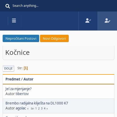
Nepročitani Postovi
Novi Odgovori
Kočnice
Str
1
DOLJE
Predmet
/
Autor
Jel za mjenjanje?
Autor
tibertov
Brembo radijalna kliješta na DL1000 K7
Autor
agolac
1
2
3
4
Str