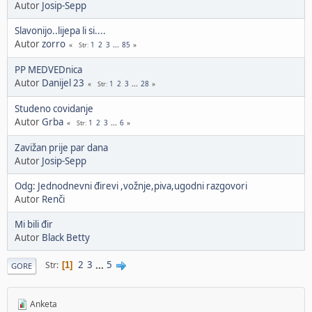
Autor
Josip-Sepp
Slavonijo..lijepa li si....
Autor
zorro
1
2
3
...
85
Str
PP MEDVEDnica
Autor
Danijel 23
1
2
3
...
28
Str
Studeno covidanje
Autor
Grba
1
2
3
...
6
Str
Zavižan prije par dana
Autor
Josip-Sepp
Odg: Jednodnevni đirevi ,vožnje,piva,ugodni razgovori
Autor
Renči
Mi bili đir
Autor
Black Betty
2
3
...
5
Str
1
GORE
Anketa