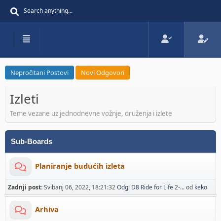
Nepročitani Postovi
Novi Odgovori
Izleti
Teme vezane uz jednodnevne vožnje, druženja i izlete
Sub-Boards
Planiranje budućih izleta
Zadnji post:
Svibanj 06, 2022, 18:21:32
Odg: D8 Ride for Life 2-...
od
keko
Arhiva