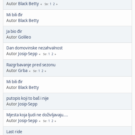
Autor
Black Betty
1
2
Str
Mi bili đir
Autor
Black Betty
Ja bio đir
Autor
Golileo
Dan domovinske nezahvalnost
Autor
Josip-Sepp
1
2
Str
Razgrbavanje pred sezonu
Autor
Grba
1
2
Str
Mi bili đir
Autor
Black Betty
putopis koji to baš i nije
Autor
Josip-Sepp
Mjesta koja ljudi ne doživljavaju....
Autor
Josip-Sepp
1
2
Str
Last ride