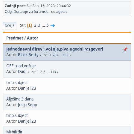
Zadnji post:
Siječanj 16, 2023, 20:44:32
Odg: Donacije za forumsk...
od
agolac
2
3
...
5
Str
1
DOLJE
Predmet
/
Autor
Jednodnevni đirevi ,vožnje,piva,ugodni razgovori
Autor
Black Betty
1
2
3
...
135
Str
OFF road vožnje
Autor
Dadi
1
2
3
...
113
Str
tmp subject
Autor
Danijel 23
Aljošina 3 dana
Autor
Josip-Sepp
tmp subject
Autor
Danijel 23
Mi bili đir