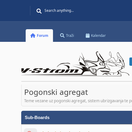
Forum
Traži
Kalendar
Pogonski agregat
Teme vezane uz pogonski agregat, sistem ubrizgavanja te p
Sub-Boards