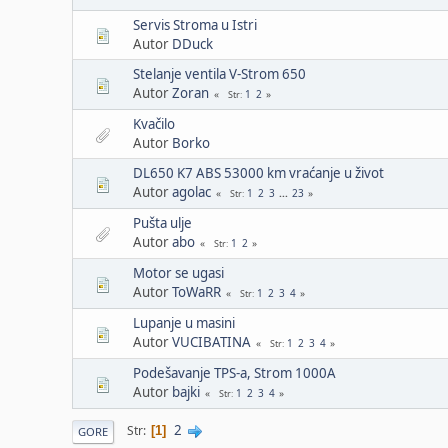
Servis Stroma u Istri
Autor
DDuck
Stelanje ventila V-Strom 650
Autor
Zoran
1
2
Str
Kvačilo
Autor
Borko
DL650 K7 ABS 53000 km vraćanje u život
Autor
agolac
1
2
3
...
23
Str
Pušta ulje
Autor
abo
1
2
Str
Motor se ugasi
Autor
ToWaRR
1
2
3
4
Str
Lupanje u masini
Autor
VUCIBATINA
1
2
3
4
Str
Podešavanje TPS-a, Strom 1000A
Autor
bajki
1
2
3
4
Str
2
Str
1
GORE