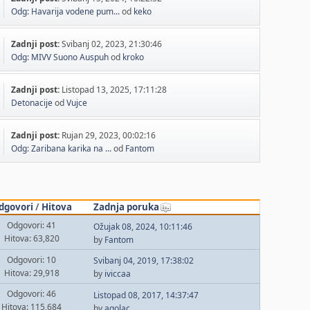
Odg: Havarija vodene pum...
od
keko
Zadnji post:
Svibanj 02, 2023, 21:30:46
Odg: MIVV Suono Auspuh
od
kroko
Zadnji post:
Listopad 13, 2025, 17:11:28
Detonacije
od
Vujce
Zadnji post:
Rujan 29, 2023, 00:02:16
Odg: Zaribana karika na ...
od
Fantom
dgovori
/
Hitova
Zadnja poruka
Odgovori: 41
Ožujak 08, 2024, 10:11:46
Hitova: 63,820
by
Fantom
Odgovori: 10
Svibanj 04, 2019, 17:38:02
Hitova: 29,918
by
iviccaa
Odgovori: 46
Listopad 08, 2017, 14:37:47
Hitova: 115,684
by
agolac