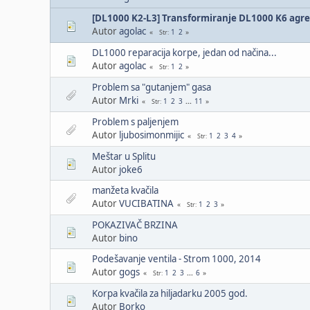
[DL1000 K2-L3] Transformiranje DL1000 K6 agreg
Autor
agolac
1
2
Str
DL1000 reparacija korpe, jedan od načina...
Autor
agolac
1
2
Str
Problem sa "gutanjem" gasa
Autor
Mrki
1
2
3
...
11
Str
Problem s paljenjem
Autor
ljubosimonmijic
1
2
3
4
Str
Meštar u Splitu
Autor
joke6
manžeta kvačila
Autor
VUCIBATINA
1
2
3
Str
POKAZIVAČ BRZINA
Autor
bino
Podešavanje ventila - Strom 1000, 2014
Autor
gogs
1
2
3
...
6
Str
Korpa kvačila za hiljadarku 2005 god.
Autor
Borko