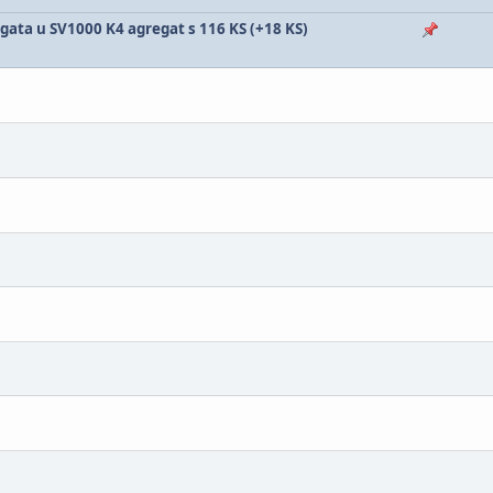
ata u SV1000 K4 agregat s 116 KS (+18 KS)