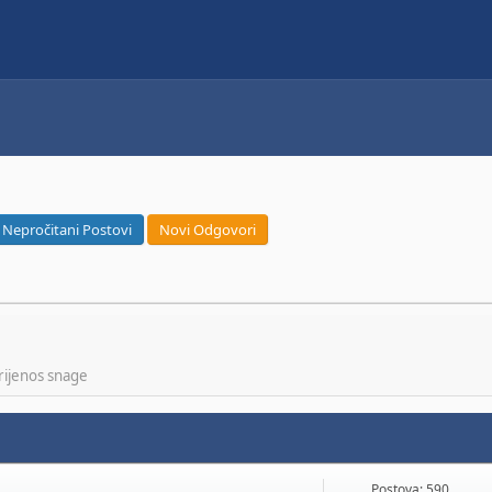
Nepročitani Postovi
Novi Odgovori
rijenos snage
Postova: 590