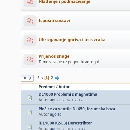
Hlađenje i podmazivanje
Ispušni sustavi
Ubrizgavanje goriva i usis zraka
Prijenos snage
Teme vezane uz pogonski agregat
2
Str
1
DOLJE
Predmet
/
Autor
DL1000 Problemi s magnetima
Autor
agolac
1
2
3
Str
Pločice za ventile DL650, forumska baza
Autor
agolac
[DL1000 K2-L3] Derestriktor
Autor
agolac
1
2
3
4
Str