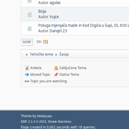
Autor
agolac
Boja
Autor
Vujce
Poluga mjenjača made in kod Digića u šupi, DL 650 
Autor
Danijel 23
Str
1
GORE
Tehničke teme
Šasija
►
►
Anketa
Zaključana Tema
Moved Topic
Stalna Tema
Topic you are watching
Theme by
Webtiryaki
,
SMF 2.1.4 © 2023
Simple Machines
Page created in 0.062 seconds with 18 queries.