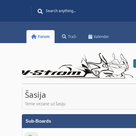
Forum
Traži
Kalendar
Šasija
Teme vezane uz šasiju
Sub-Boards