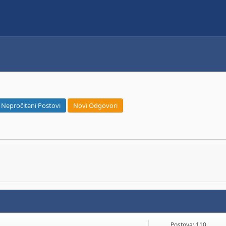
Nepročitani Postovi
Novi Odgovori
Postova: 110