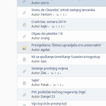
Autor
zorro
Snoto.de CleandisC stitnik zadnjeg lancanika
Autor
Fantom
1
2
Str
Crash bar, somara 2014-
Autor
bajki
1
2
3
Str
Otpao dio plastike ? ili
Autor
orang
Premješteno: Štitnici upravljača crni univerzalni?
Autor
agolac
Kit za spuštanje/izmeštanje fuzastera/nogostup
Autor
Saxi
Stelanje prednjeg ovijesa
Autor
Zlac
1
2
Str
Sajla?
Autor Patak
1
2
Str
PVC podložak bočnog nogara by Digić
Autor
Danijel 23
Vijci koji drže prednji koš