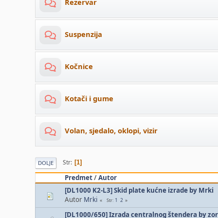
Rezervar
Suspenzija
Kočnice
Kotači i gume
Volan, sjedalo, oklopi, vizir
Str
1
DOLJE
Predmet
/
Autor
[DL1000 K2-L3] Skid plate kućne izrade by Mrki
Autor
Mrki
1
2
Str
[DL1000/650] Izrada centralnog štendera by zo