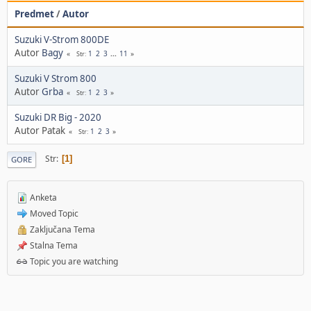
Predmet
/
Autor
Suzuki V-Strom 800DE
Autor
Bagy
1
2
3
...
11
Str
Suzuki V Strom 800
Autor
Grba
1
2
3
Str
Suzuki DR Big - 2020
Autor Patak
1
2
3
Str
Str
1
GORE
Anketa
Moved Topic
Zaključana Tema
Stalna Tema
Topic you are watching