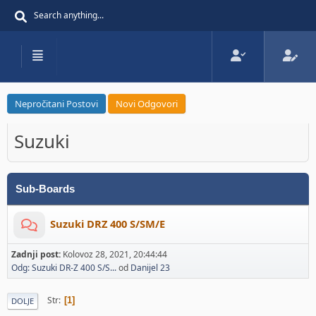
Nepročitani Postovi
Novi Odgovori
Suzuki
Sub-Boards
Suzuki DRZ 400 S/SM/E
Zadnji post:
Kolovoz 28, 2021, 20:44:44
Odg: Suzuki DR-Z 400 S/S...
od
Danijel 23
Str
1
DOLJE