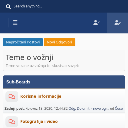
Nepročitani Postovi
Novi Odgovori
Teme o vožnji
Teme vezane uz vožnju te iskustva i savjeti
Sub-Boards
Korisne informacije
Zadnji post:
Kolovoz 13, 2020, 12:44:32
Odg: Dolomiti - novo ogr...
od
Ćoso
Fotografija i video