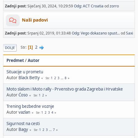
Zadnji post:
Siječanj 30, 2024, 10:29:59
Odg: ACT Croatia
od
zorro
Naši padovi
Zadnji post:
Srpanj 02, 2019, 01:33:48
Odg: Vego dokazano spust...
od
Saxi
2
Str
1
DOLJE
Predmet
/
Autor
Situacije u prometu
Autor
Black Betty
1
2
3
...
8
Str
Moto slalom i Moto rally - Prvenstvo grada Zagreba i Hrvatske
Autor
Ćoso
1
2
Str
Trening bezbedne voznje
Autor
vazlan
1
2
3
4
Str
Sigurnost na cesti
Autor
Bagy
1
2
3
...
7
Str