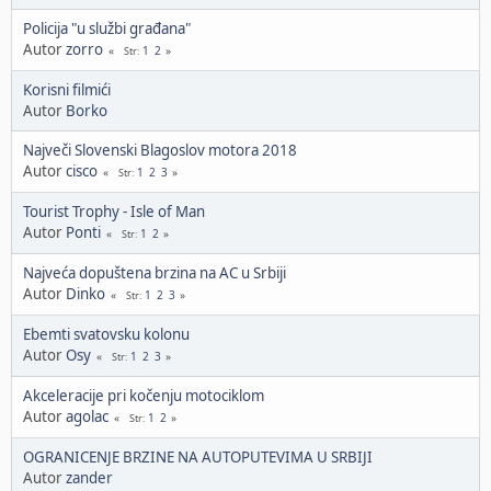
Policija "u službi građana"
Autor
zorro
1
2
Str
Korisni filmići
Autor
Borko
Največi Slovenski Blagoslov motora 2018
Autor
cisco
1
2
3
Str
Tourist Trophy - Isle of Man
Autor
Ponti
1
2
Str
Najveća dopuštena brzina na AC u Srbiji
Autor
Dinko
1
2
3
Str
Ebemti svatovsku kolonu
Autor
Osy
1
2
3
Str
Akceleracije pri kočenju motociklom
Autor
agolac
1
2
Str
OGRANICENJE BRZINE NA AUTOPUTEVIMA U SRBIJI
Autor
zander