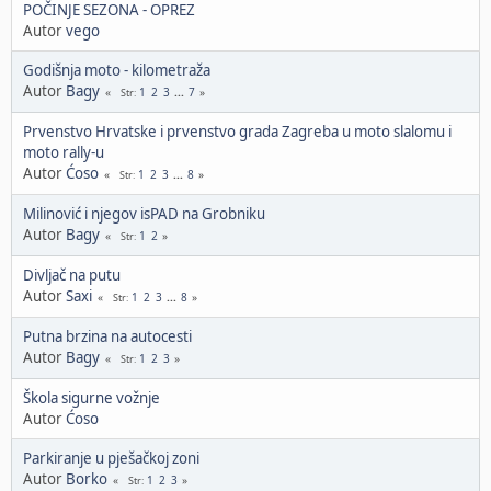
POČINJE SEZONA - OPREZ
Autor
vego
Godišnja moto - kilometraža
Autor
Bagy
1
2
3
...
7
Str
Prvenstvo Hrvatske i prvenstvo grada Zagreba u moto slalomu i
moto rally-u
Autor
Ćoso
1
2
3
...
8
Str
Milinović i njegov isPAD na Grobniku
Autor
Bagy
1
2
Str
Divljač na putu
Autor
Saxi
1
2
3
...
8
Str
Putna brzina na autocesti
Autor
Bagy
1
2
3
Str
Škola sigurne vožnje
Autor
Ćoso
Parkiranje u pješačkoj zoni
Autor
Borko
1
2
3
Str