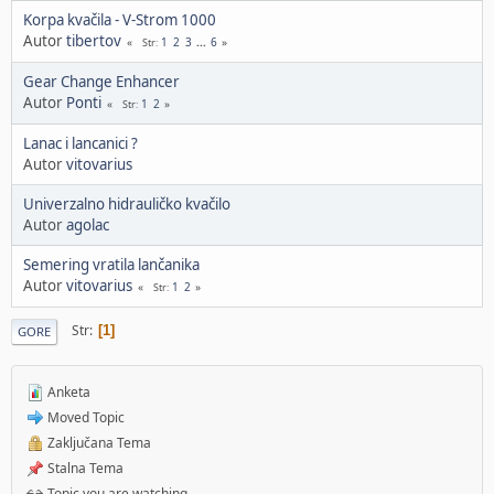
Korpa kvačila - V-Strom 1000
Autor
tibertov
1
2
3
...
6
Str
Gear Change Enhancer
Autor
Ponti
1
2
Str
Lanac i lancanici ?
Autor
vitovarius
Univerzalno hidrauličko kvačilo
Autor
agolac
Semering vratila lančanika
Autor
vitovarius
1
2
Str
Str
1
GORE
Anketa
Moved Topic
Zaključana Tema
Stalna Tema
Topic you are watching