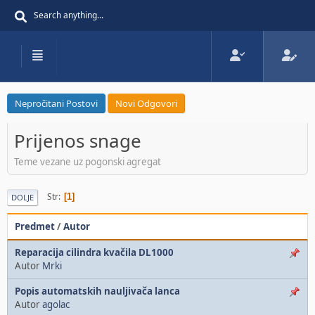
Nepročitani Postovi
Novi Odgovori
Prijenos snage
Teme vezane uz pogonski agregat
Str
1
DOLJE
Predmet
/
Autor
Reparacija cilindra kvačila DL1000
Autor
Mrki
Popis automatskih nauljivača lanca
Autor
agolac