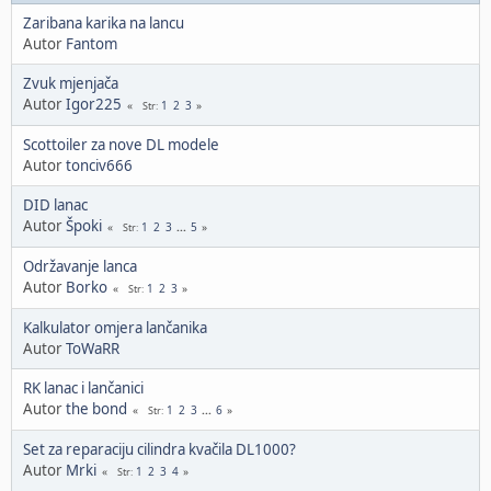
Zaribana karika na lancu
Autor
Fantom
Zvuk mjenjača
Autor
Igor225
1
2
3
Str
Scottoiler za nove DL modele
Autor
tonciv666
DID lanac
Autor
Špoki
1
2
3
...
5
Str
Održavanje lanca
Autor
Borko
1
2
3
Str
Kalkulator omjera lančanika
Autor
ToWaRR
RK lanac i lančanici
Autor
the bond
1
2
3
...
6
Str
Set za reparaciju cilindra kvačila DL1000?
Autor
Mrki
1
2
3
4
Str