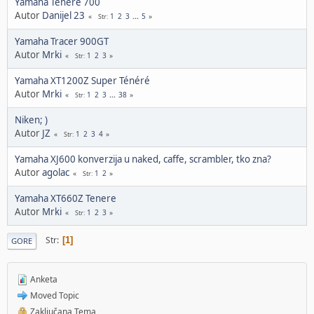
Yamaha Ténéré 700
Autor
Danijel 23
1
2
3
...
5
Str
Yamaha Tracer 900GT
Autor
Mrki
1
2
3
Str
Yamaha XT1200Z Super Ténéré
Autor
Mrki
1
2
3
...
38
Str
Niken; )
Autor
JZ
1
2
3
4
Str
Yamaha XJ600 konverzija u naked, caffe, scrambler, tko zna?
Autor
agolac
1
2
Str
Yamaha XT660Z Tenere
Autor
Mrki
1
2
3
Str
Str
1
GORE
Anketa
Moved Topic
Zaključana Tema