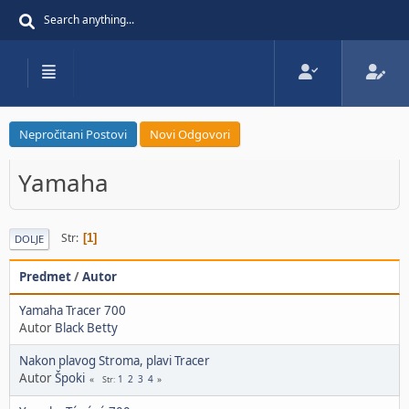
Nepročitani Postovi
Novi Odgovori
Yamaha
Str
1
DOLJE
Predmet
/
Autor
Yamaha Tracer 700
Autor
Black Betty
Nakon plavog Stroma, plavi Tracer
Autor
Špoki
1
2
3
4
Str