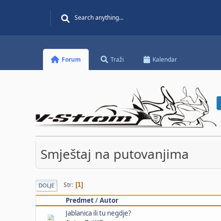
Forum
Traži
Kalendar
Smještaj na putovanjima
Str
1
DOLJE
Predmet
/
Autor
Jablanica ili tu negdje?