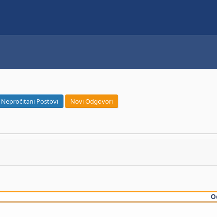
Nepročitani Postovi
Novi Odgovori
O