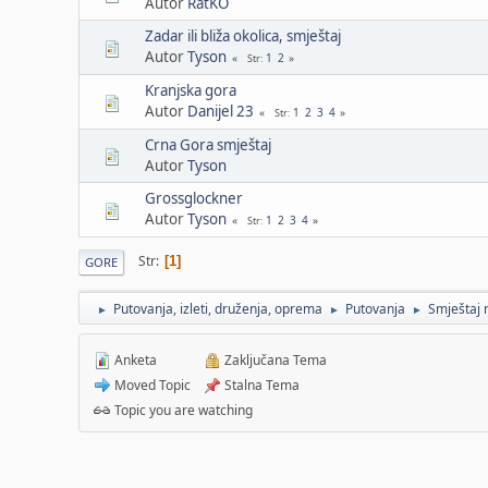
Autor
RatKO
Zadar ili bliža okolica, smještaj
Autor
Tyson
1
2
Str
Kranjska gora
Autor
Danijel 23
1
2
3
4
Str
Crna Gora smještaj
Autor
Tyson
Grossglockner
Autor
Tyson
1
2
3
4
Str
Str
1
GORE
Putovanja, izleti, druženja, oprema
Putovanja
Smještaj 
►
►
►
Anketa
Zaključana Tema
Moved Topic
Stalna Tema
Topic you are watching