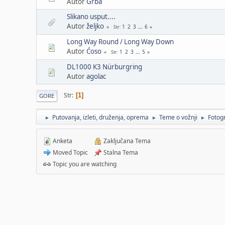
Autor
Grba
Slikano usput....
Autor
željko
1
2
3
...
6
Str
Long Way Round / Long Way Down
Autor
Ćoso
1
2
3
...
5
Str
DL1000 K3 Nürburgring
Autor
agolac
Str
1
GORE
Putovanja, izleti, druženja, oprema
Teme o vožnji
Fotogr
►
►
►
Anketa
Zaključana Tema
Moved Topic
Stalna Tema
Topic you are watching