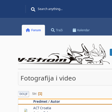
Forum
Traži
Kalendar
Fotografija i video
Str
1
DOLJE
Predmet
/
Autor
ACT Croatia