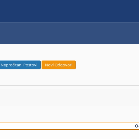
Nepročitani Postovi
Novi Odgovori
O