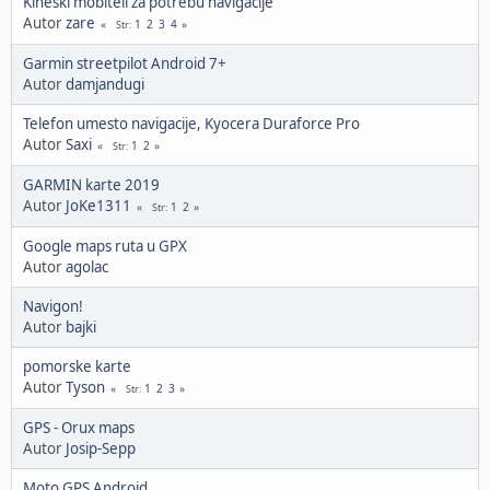
Kineski mobiteli za potrebu navigacije
Autor
zare
1
2
3
4
Str
Garmin streetpilot Android 7+
Autor
damjandugi
Telefon umesto navigacije, Kyocera Duraforce Pro
Autor
Saxi
1
2
Str
GARMIN karte 2019
Autor
JoKe1311
1
2
Str
Google maps ruta u GPX
Autor
agolac
Navigon!
Autor
bajki
pomorske karte
Autor
Tyson
1
2
3
Str
GPS - Orux maps
Autor
Josip-Sepp
Moto GPS Android