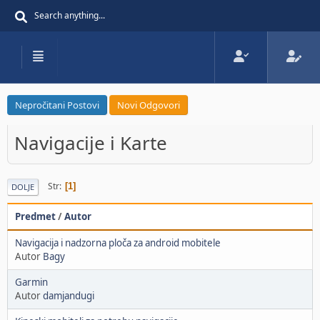
Nepročitani Postovi
Novi Odgovori
Navigacije i Karte
Str
1
DOLJE
Predmet
/
Autor
Navigacija i nadzorna ploča za android mobitele
Autor
Bagy
Garmin
Autor
damjandugi