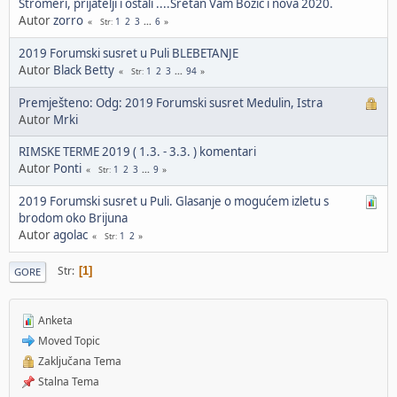
Stromeri, prijatelji i ostali ....Sretan Vam Božić i nova 2020.
Autor
zorro
1
2
3
...
6
Str
2019 Forumski susret u Puli BLEBETANJE
Autor
Black Betty
1
2
3
...
94
Str
Premješteno: Odg: 2019 Forumski susret Medulin, Istra
Autor
Mrki
RIMSKE TERME 2019 ( 1.3. - 3.3. ) komentari
Autor
Ponti
1
2
3
...
9
Str
2019 Forumski susret u Puli. Glasanje o mogućem izletu s
brodom oko Brijuna
Autor
agolac
1
2
Str
Str
1
GORE
Anketa
Moved Topic
Zaključana Tema
Stalna Tema