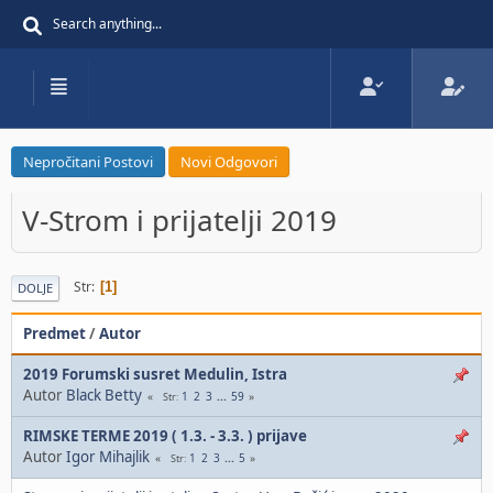
Nepročitani Postovi
Novi Odgovori
V-Strom i prijatelji 2019
Str
1
DOLJE
Predmet
/
Autor
2019 Forumski susret Medulin, Istra
Autor
Black Betty
1
2
3
...
59
Str
RIMSKE TERME 2019 ( 1.3. - 3.3. ) prijave
Autor
Igor Mihajlik
1
2
3
...
5
Str