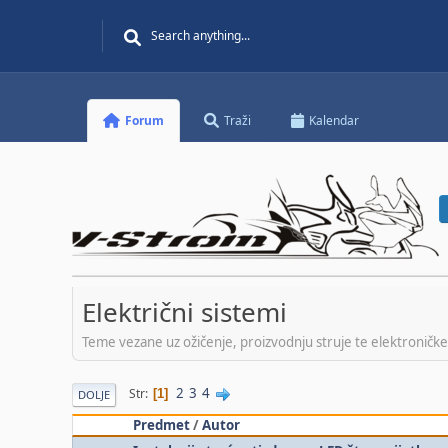
Forum
Traži
Kalendar
Električni sistemi
Teme vezane uz ožičenje, proizvodnju struje te elektronič
2
3
4
Str
1
DOLJE
Predmet
/
Autor