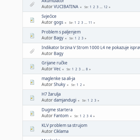
Akumulator
Autor
VUCIBATINA
1
2
3
...
12
Str
Svjećice
Autor
gogs
1
2
3
...
11
Str
Problem s paljenjem
Autor
Bagy
1
2
3
Str
Indikator brzina V Strom 1000 L4 ne pokazuje ispr
Autor
Bagy
Grijane ručke
Autor
Vec
1
2
3
...
8
Str
maglenke sa ali-ja
Autor
Shuky
1
2
Str
H7 žarulja
Autor
damjandugi
1
2
3
Str
Dugme startera
Autor
Fantom
1
2
3
4
Str
KLV problem sa strujom
Autor
Ciklama