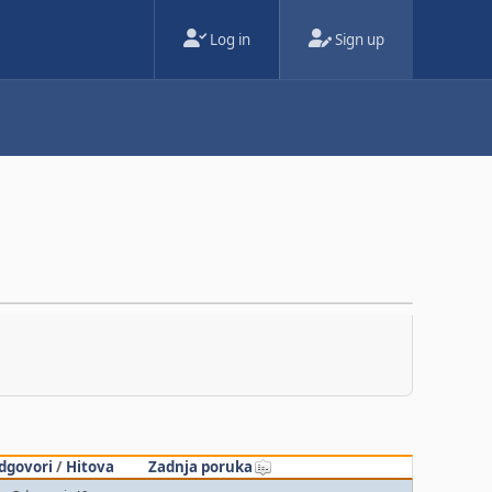
Log in
Sign up
dgovori
/
Hitova
Zadnja poruka