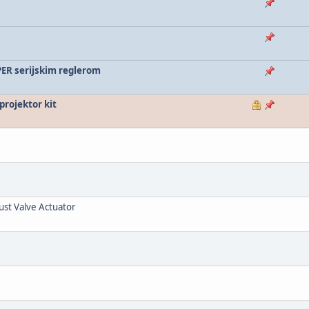
PER serijskim reglerom
rojektor kit
aust Valve Actuator