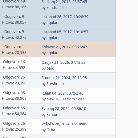
Odgovori: 49
Siječanj 21, 2018, 23:57:45
Hitova: 88,186
by
zendra 44
Odgovori: 9
Listopad 26, 2017, 10:28:39
Hitova: 30,057
by
agolac
Odgovori: 9
Listopad 05, 2017, 10:10:57
Hitova: 42,272
by
agolac
Odgovori: 1
Kolovoz 21, 2017, 00:26:47
Hitova: 28,338
by
agolac
Odgovori: 16
Ožujak 31, 2026, 07:13:28
Hitova: 4,558
by
bajki
Odgovori: 26
Studeni 21, 2024, 20:13:05
Hitova: 23,398
by
Freshman
Odgovori: 53
Rujan 04, 2024, 07:52:46
Hitova: 38,802
by
New 1000 strom rider
Odgovori: 55
Svibanj 28, 2024, 09:36:10
Hitova: 54,364
by
Fantom
Odgovori: 26
Veljača 28, 2024, 15:18:08
Hitova: 25,399
by
Grba