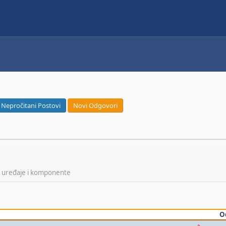
Nepročitani Postovi
Novi Odgovori
ke uređaje i komponente
O