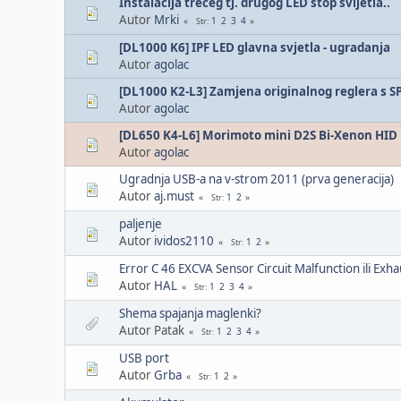
Instalacija trećeg tj. drugog LED štop svijetla..
Autor
Mrki
1
2
3
4
Str
[DL1000 K6] IPF LED glavna svjetla - ugradanja
Autor
agolac
[DL1000 K2-L3] Zamjena originalnog reglera s S
Autor
agolac
[DL650 K4-L6] Morimoto mini D2S Bi-Xenon HID p
Autor
agolac
Ugradnja USB-a na v-strom 2011 (prva generacija)
Autor
aj.must
1
2
Str
paljenje
Autor
ividos2110
1
2
Str
Error C 46 EXCVA Sensor Circuit Malfunction ili Exh
Autor
HAL
1
2
3
4
Str
Shema spajanja maglenki?
Autor Patak
1
2
3
4
Str
USB port
Autor
Grba
1
2
Str