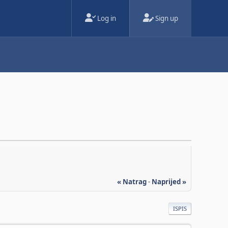
Log in
Sign up
« Natrag
-
Naprijed »
ISPIS