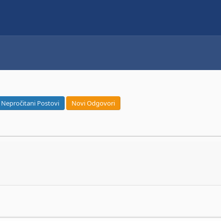
Nepročitani Postovi
Novi Odgovori