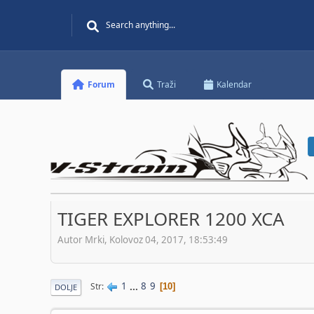
Forum
Traži
Kalendar
TIGER EXPLORER 1200 XCA
Autor Mrki, Kolovoz 04, 2017, 18:53:49
1
...
8
9
Str
10
DOLJE