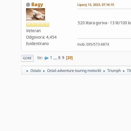
Bagy
Lipanj 13, 2023, 07:16:15
520 litara goriva - 13 lit/100
Veteran
Odgovora: 4,454
Evidentirano
mob: 095/573-6874
1
...
8
9
Str
10
GORE
Ostalo
Ostali adventure touring motockli
Triumph
TI
►
►
►
►