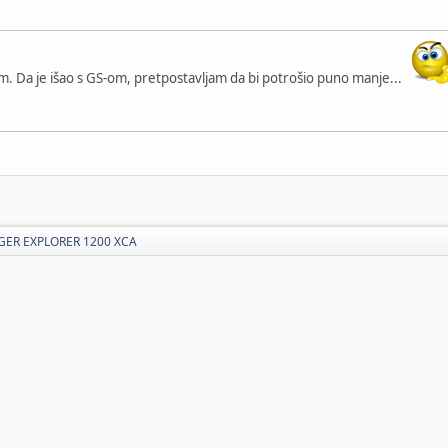
 km. Da je išao s GS-om, pretpostavljam da bi potrošio puno manje...
GER EXPLORER 1200 XCA