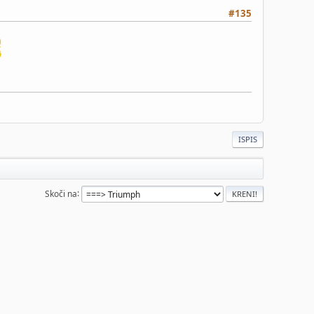
#135
ISPIS
Skoči na